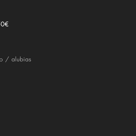
50€
lo / alubias