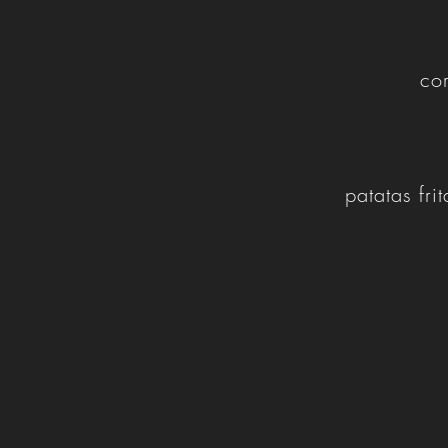
co
patatas fri